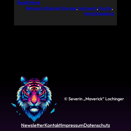
Read More
Network Attached Storage
, 
Netzwerk
, 
Router
, 
Verschlüsselung
© Severin „Maverick“ Lochinger
Newsletter
Kontakt
Impressum
Datenschutz