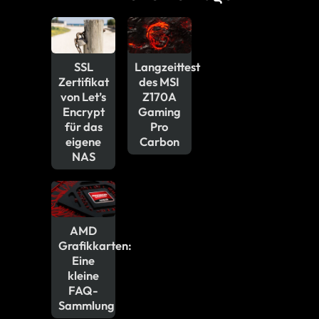
SSL
Langzeittest
Zertifikat
des MSI
von Let’s
Z170A
Encrypt
Gaming
für das
Pro
eigene
Carbon
NAS
AMD
Grafikkarten:
Eine
kleine
FAQ-
Sammlung