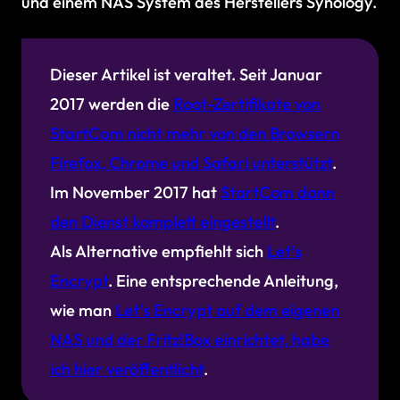
und einem NAS System des Herstellers Synology.
Dieser Artikel ist veraltet. Seit Januar
2017 werden die
Root-Zertifikate von
StartCom nicht mehr von den Browsern
Firefox, Chrome und Safari unterstützt
.
Im November 2017 hat
StartCom dann
den Dienst komplett eingestellt
.
Als Alternative empfiehlt sich
Let’s
Encrypt
. Eine entsprechende Anleitung,
wie man
Let’s Encrypt auf dem eigenen
NAS und der Fritz!Box einrichtet, habe
ich hier veröffentlicht
.