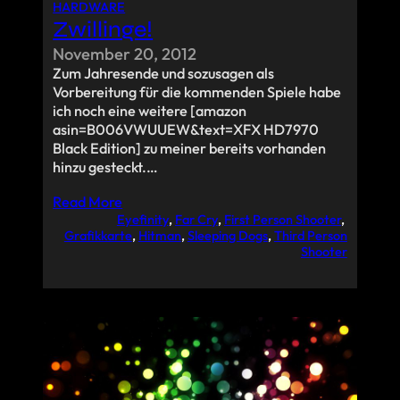
HARDWARE
Zwillinge!
November 20, 2012
Zum Jahresende und sozusagen als
Vorbereitung für die kommenden Spiele habe
ich noch eine weitere [amazon
asin=B006VWUUEW&text=XFX HD7970
Black Edition] zu meiner bereits vorhanden
hinzu gesteckt.…
Read More
Eyefinity
, 
Far Cry
, 
First Person Shooter
, 
Grafikkarte
, 
Hitman
, 
Sleeping Dogs
, 
Third Person
Shooter