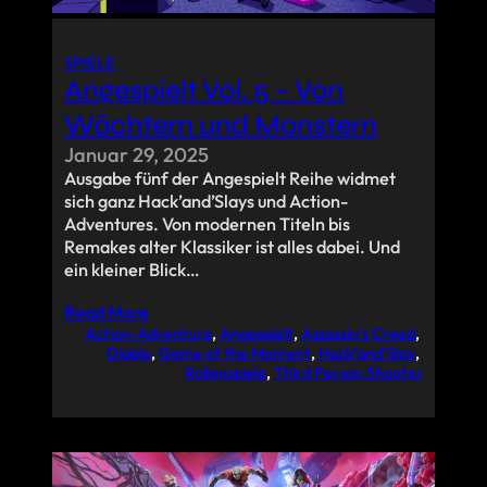
SPIELE
Angespielt Vol. 5 – Von
Wächtern und Monstern
Januar 29, 2025
Ausgabe fünf der Angespielt Reihe widmet
sich ganz Hack’and’Slays und Action-
Adventures. Von modernen Titeln bis
Remakes alter Klassiker ist alles dabei. Und
ein kleiner Blick…
Read More
Action-Adventure
, 
Angespielt
, 
Assassin’s Creed
, 
Diablo
, 
Game of the Moment
, 
Hack’and’Slay
, 
Rollenspiele
, 
Third Person Shooter