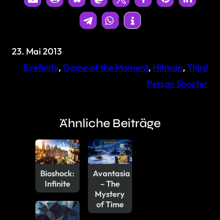
23. Mai 2013
Eyefinity
, 
Game of the Moment
, 
Hitman
, 
Third
Person Shooter
Ähnliche Beiträge
Bioshock:
Avantasia
Infinite
– The
Mystery
of Time