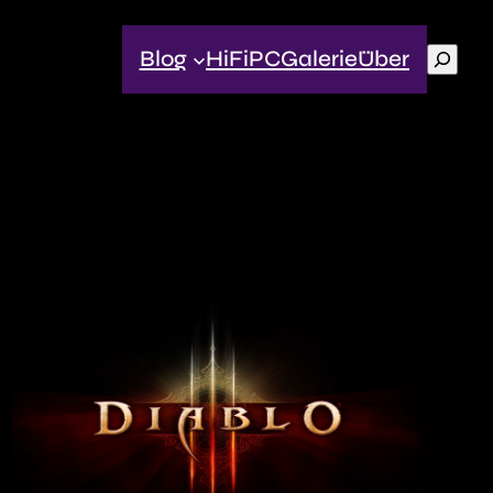
Suche
Blog
HiFi
PC
Galerie
Über