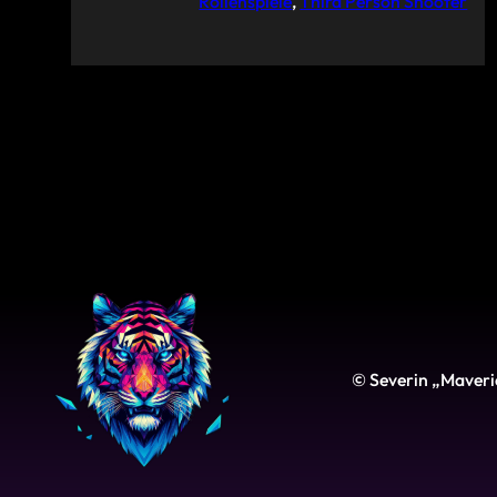
Rollenspiele
, 
Third Person Shooter
© Severin „Maveri