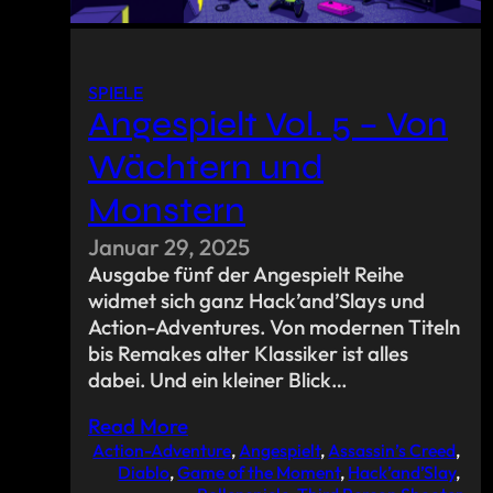
SPIELE
Angespielt Vol. 5 – Von
Wächtern und
Monstern
Januar 29, 2025
Ausgabe fünf der Angespielt Reihe
widmet sich ganz Hack’and’Slays und
Action-Adventures. Von modernen Titeln
bis Remakes alter Klassiker ist alles
dabei. Und ein kleiner Blick…
Read More
Action-Adventure
, 
Angespielt
, 
Assassin’s Creed
, 
Diablo
, 
Game of the Moment
, 
Hack’and’Slay
, 