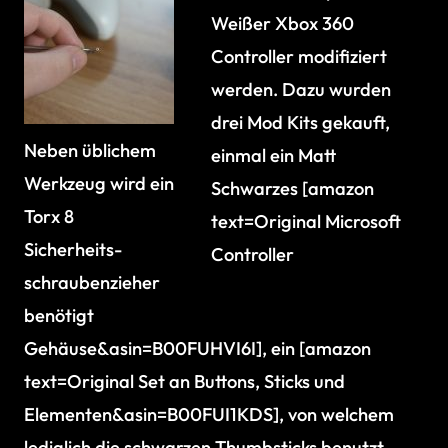
Weißer Xbox 360
Controller modifiziert
werden. Dazu wurden
drei Mod Kits gekauft,
Neben üblichem
einmal ein Matt
Werkzeug wird ein
Schwarzes [amazon
Torx 8
text=Original Microsoft
Sicherheits-
Controller
schraubenzieher
benötigt
Gehäuse&asin=B00FUHVI6I], ein [amazon
text=Original Set an Buttons, Sticks und
Elementen&asin=B00FUI1KDS], von welchem
lediglich die schwarzen Thumbsticks benutzt