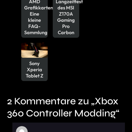
AMD
Langzeittest
Grafikkarten:
des MSI
Eine
Z170A
kleine
Gaming
FAQ-
Pro
Sammlung
Carbon
Sony
Xperia
Tablet Z
2 Kommentare zu „Xbox
360 Controller Modding“