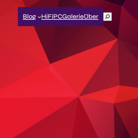
Suchen
Blog
HiFi
PC
Galerie
Über