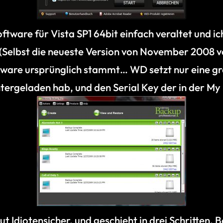
Software für Vista SP1 64bit einfach veraltet und i
Selbst die neueste Version von November 2008 
are ursprünglich stammt… WD setzt nur eine graf
untergeladen hab, und den Serial Key der in der 
t Idiotensicher, und geschieht in drei Schritten. 