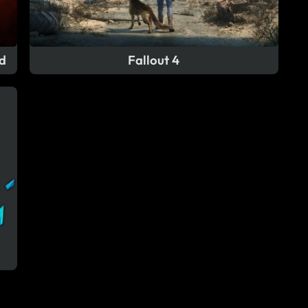
d
Fallout 4