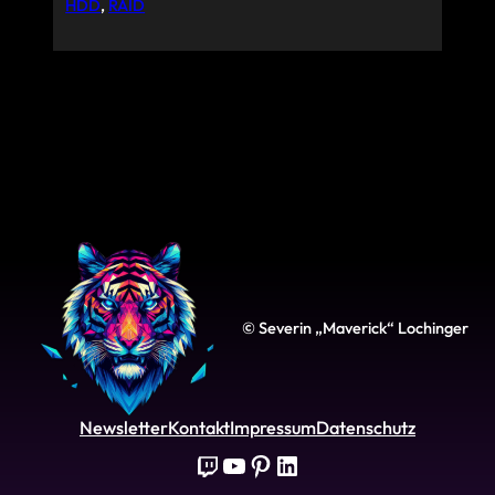
HDD
, 
RAID
© Severin „Maverick“ Lochinger
Newsletter
Kontakt
Impressum
Datenschutz
Twitch
YouTube
Pinterest
LinkedIn