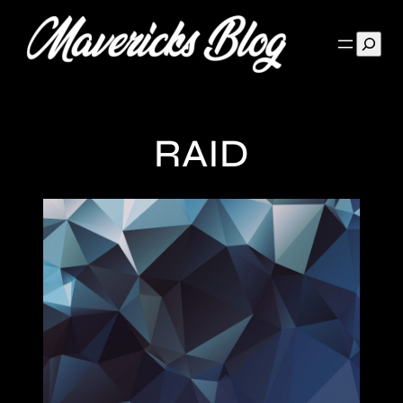
Such
RAID