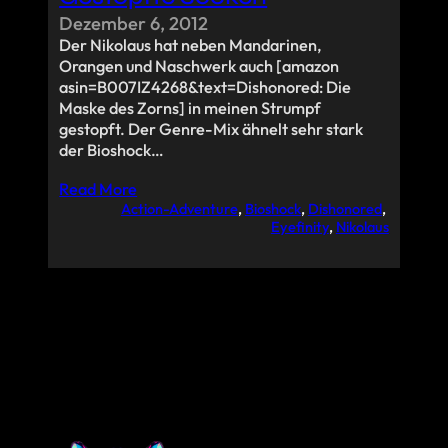
Dezember 6, 2012
Der Nikolaus hat neben Mandarinen,
Orangen und Naschwerk auch [amazon
asin=B007IZ4268&text=Dishonored: Die
Maske des Zorns] in meinen Strumpf
gestopft. Der Genre-Mix ähnelt sehr stark
der Bioshock…
Read More
Action-Adventure
, 
Bioshock
, 
Dishonored
, 
Eyefinity
, 
Nikolaus