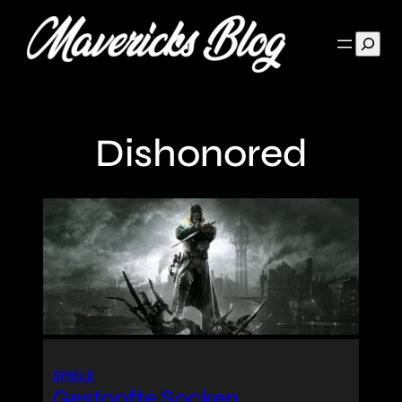
Such
Dishonored
SPIELE
Gestopfte Socken