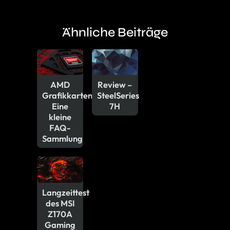
Ähnliche Beiträge
AMD
Review –
Grafikkarten:
SteelSeries
Eine
7H
kleine
FAQ-
Sammlung
Langzeittest
des MSI
Z170A
Gaming