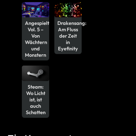
Angespielt
Drakensang:
Vol. 5 –
Am Fluss
Von
der Zeit
Wächtern
in
und
Eyefinity
Monstern
Steam:
Wo Licht
ist, ist
auch
Schatten