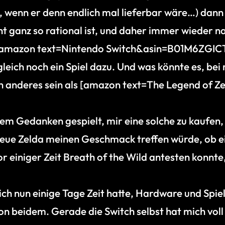
 wenn er denn endlich mal lieferbar wäre…) dann
ht ganz so rational ist, und daher immer wieder n
 [amazon text=Nintendo Switch&asin=B01M6ZGIC
s gleich noch ein Spiel dazu. Und was könnte es, bei
ch anderes sein als [amazon text=The Legend of Ze
 dem Gedanken gespielt, mir eine solche zu kaufe
neue Zelda meinen Geschmack treffen würde, ob e
einiger Zeit Breath of the Wild antesten konnte, 
h nun einige Tage Zeit hatte, Hardware und Spiel 
n beidem. Gerade die Switch selbst hat mich vol