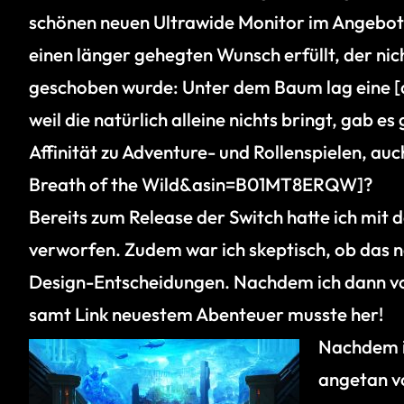
schönen neuen Ultrawide Monitor im Angebot,
einen länger gehegten Wunsch erfüllt, der nic
geschoben wurde: Unter dem Baum lag eine
weil die natürlich alleine nichts bringt, gab e
Affinität zu Adventure- und Rollenspielen, au
Breath of the Wild&asin=B01MT8ERQW]?
Bereits zum Release der Switch hatte ich mit
verworfen. Zudem war ich skeptisch, ob das 
Design-Entscheidungen. Nachdem ich dann vor 
samt Link neuestem Abenteuer musste her!
Nachdem ic
angetan vo