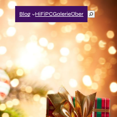
Suchen
Blog
HiFi
PC
Galerie
Über