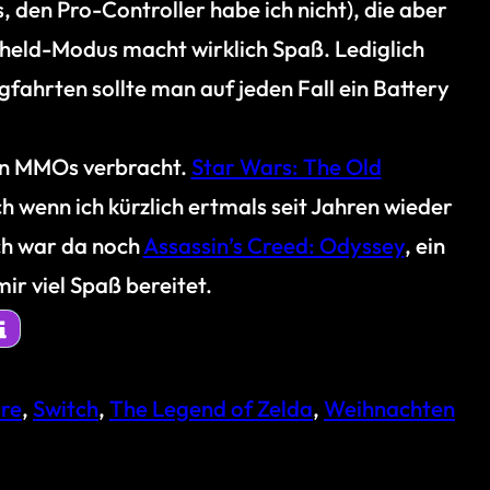
den Pro-Controller habe ich nicht), die aber
ndheld-Modus macht wirklich Spaß. Lediglich
gfahrten sollte man auf jeden Fall ein Battery
 in MMOs verbracht.
Star Wars: The Old
h wenn ich kürzlich ertmals seit Jahren wieder
ch war da noch
Assassin’s Creed: Odyssey
, ein
ir viel Spaß bereitet.
re
, 
Switch
, 
The Legend of Zelda
, 
Weihnachten