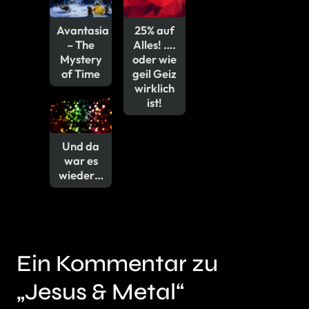
Avantasia
25% auf
– The
Alles! ….
Mystery
oder wie
of Time
geil Geiz
wirklich
ist!
Und da
war es
wieder…
Ein Kommentar zu
„Jesus & Metal“