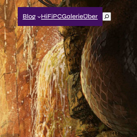
Suchen
Blog
HiFi
PC
Galerie
Über