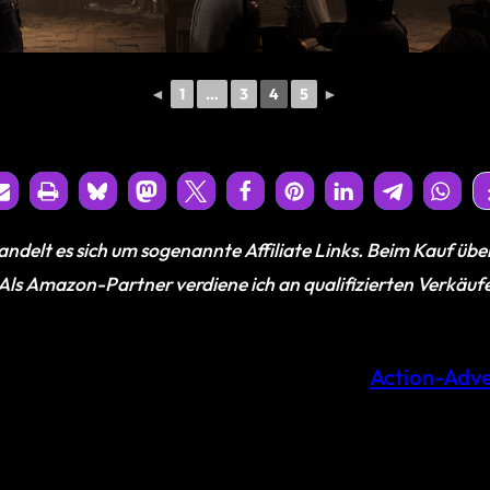
◄
1
…
3
4
5
►
ndelt es sich um sogenannte Affiliate Links. Beim Kauf über
. Als Amazon-Partner verdiene ich an qualifizierten Verkäuf
Action-Adv