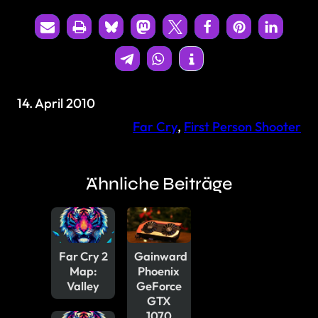
14. April 2010
Far Cry
, 
First Person Shooter
Ähnliche Beiträge
Far Cry 2
Gainward
Map:
Phoenix
Valley
GeForce
GTX
1070