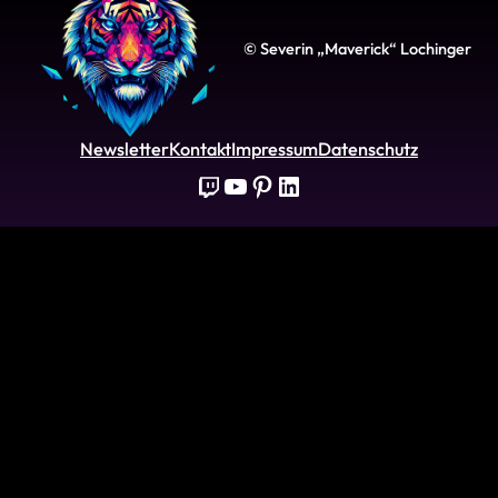
© Severin „Maverick“ Lochinger
Newsletter
Kontakt
Impressum
Datenschutz
Twitch
YouTube
Pinterest
LinkedIn