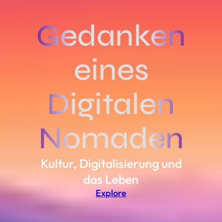
Gedanken
eines
Digitalen
Nomaden
Kultur, Digitalisierung und
das Leben
Explore