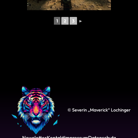
1
2
3
►
© Severin „Maverick“ Lochinger
Newsletter
Kontakt
Impressum
Datenschutz