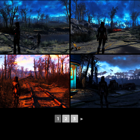
1
2
3
►