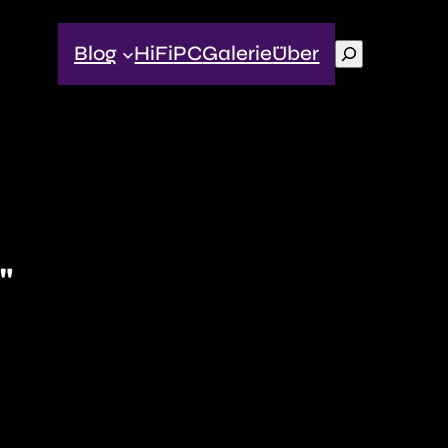
Suchen
Blog
HiFi
PC
Galerie
Über
"