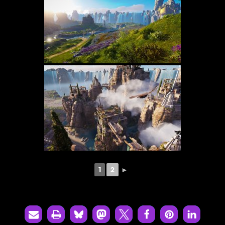
1
2
►